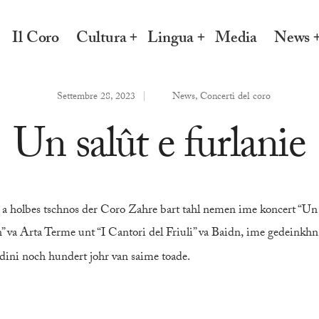
Il Coro
Cultura
Lingua
Media
News
Settembre 28, 2023
|
News
,
Concerti del coro
Un salût e furlanie
 a holbes tschnos der Coro Zahre bart tahl nemen ime koncert “Un 
” va Arta Terme unt “I Cantori del Friuli” va Baidn,
ime gedeinkhn
ini noch hundert johr van saime toade.