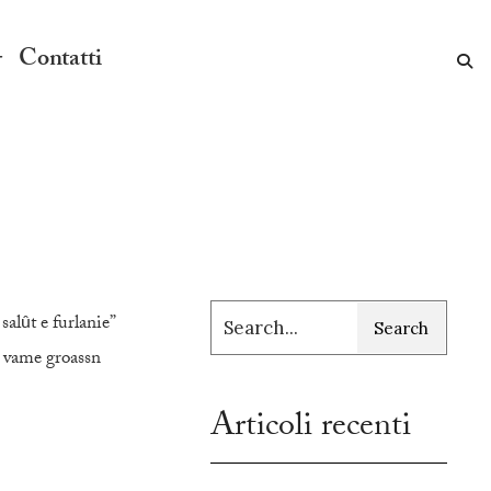
Contatti
sal
t e furlanie”
û
Search
 vame groassn
Articoli recenti