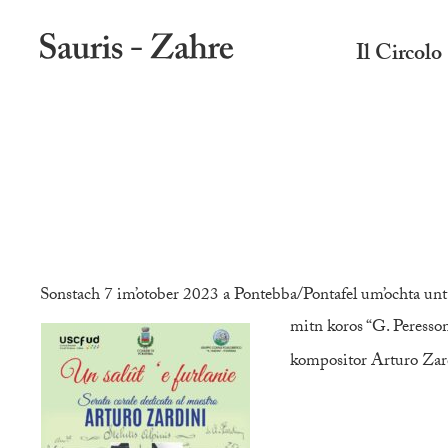
Il Circolo
Sonstach 7 im’otober 2023 a Pontebba/Pontafel um’ochta unt
mitn koros “G. Peresson
kompositor Arturo Zard