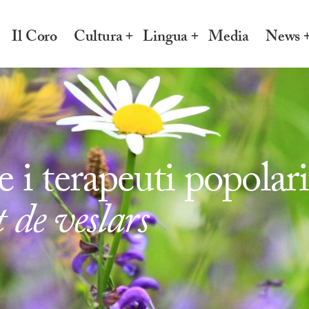
Il Coro
Cultura
Lingua
Media
News
e i terapeuti popolari
 de veslars