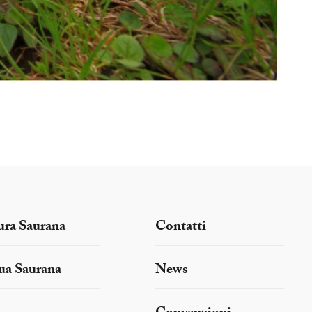
ura Saurana
Contatti
ua Saurana
News