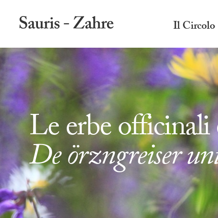
Il Circolo
Le erbe officinali 
De örzngreiser unt