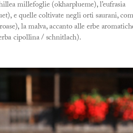
hillea millefoglie (okharplueme), l’eufrasia
t), e quelle coltivate negli orti saurani, co
roase), la malva, accanto alle erbe aromatich
erba cipollina / schnitlach).