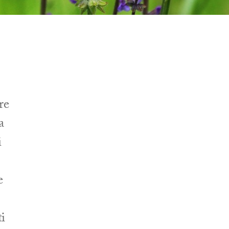
re
a
i
e
ti